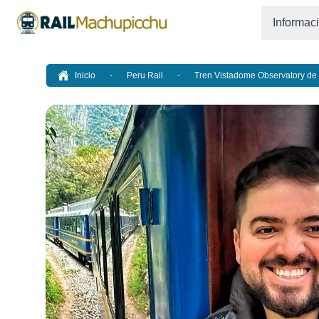
Informac
Inicio
-
Peru Rail
-
Tren Vistadome Observatory de 