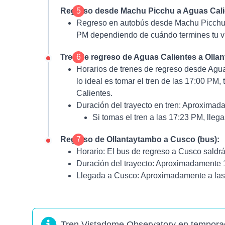
Regreso desde Machu Picchu a Aguas Calie
5
Regreso en autobús desde Machu Picchu 
PM dependiendo de cuándo termines tu vi
Tren de regreso de Aguas Calientes a Olla
6
Horarios de trenes de regreso desde Agu
lo ideal es tomar el tren de las 17:00 PM
Calientes.
Duración del trayecto en tren:
Aproximadam
Si tomas el tren a las 17:23 PM, lleg
Regreso de Ollantaytambo a Cusco (bus):
7
Horario:
El bus de regreso a Cusco saldr
Duración del trayecto:
Aproximadamente 1.
Llegada a Cusco:
Aproximadamente a las
Tren Vistadome Observatory en tempora