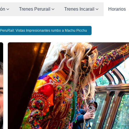
ión
Trenes Perurail
Trenes Incarail
Horarios
PeruRail: Vistas Impresionantes rumbo a Machu Picchu