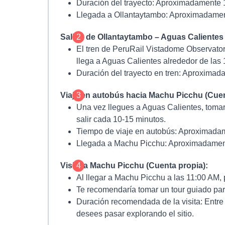
Duración del trayecto:
Aproximadamente 1.
Llegada a Ollantaytambo:
Aproximadamen
Salida de Ollantaytambo – Aguas Calientes
2
El tren de PeruRail Vistadome Observato
llega a Aguas Calientes alrededor de las
Duración del trayecto en tren
: Aproximada
Viaje en autobús hacia Machu Picchu (Cuen
3
Una vez llegues a Aguas Calientes, toma
salir cada 10-15 minutos.
Tiempo de viaje en autobús:
Aproximadam
Llegada a Machu Picchu:
Aproximadament
Visita a Machu Picchu (Cuenta propia):
4
Al llegar a Machu Picchu a las 11:00 AM, 
Te recomendaría tomar un tour guiado par
Duración recomendada de la visita: Entre
desees pasar explorando el sitio.